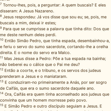
7
Tornou-lhes, pois, a perguntar: A quem buscais? E eles
disseram: A Jesus Nazareno.
8
Jesus respondeu: Já vos disse que sou eu; se, pois, me
buscais a mim, deixai ir estes;
9
Para que se cumprisse a palavra que tinha dito: Dos que
me deste nenhum deles perdi.
10
Então Simão Pedro, que tinha espada, desembainhou-a,
e feriu o servo do sumo sacerdote, cortando-lhe a orelha
direita. E o nome do servo era Malco.
11
Mas Jesus disse a Pedro: Põe a tua espada na bainha;
não beberei eu o cálice que o Pai me deu?
12
Então a coorte, e o tribuno, e os servos dos judeus
prenderam a Jesus e o maniataram.
13
E conduziram-no primeiramente a Anás, por ser sogro
de Caifás, que era o sumo sacerdote daquele ano.
14
Ora, Caifás era quem tinha aconselhado aos judeus que
convinha que um homem morresse pelo povo.
15
E Simão Pedro e outro discípulo seguiam a Jesus. E