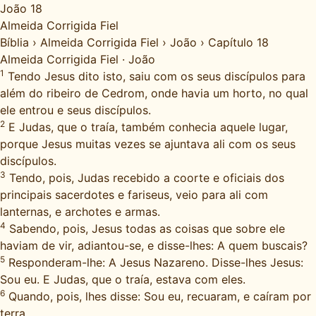
João 18
Almeida Corrigida Fiel
Bíblia
›
Almeida Corrigida Fiel
›
João
›
Capítulo 18
Almeida Corrigida Fiel
·
João
1
Tendo Jesus dito isto, saiu com os seus discípulos para
além do ribeiro de Cedrom, onde havia um horto, no qual
ele entrou e seus discípulos.
2
E Judas, que o traía, também conhecia aquele lugar,
porque Jesus muitas vezes se ajuntava ali com os seus
discípulos.
3
Tendo, pois, Judas recebido a coorte e oficiais dos
principais sacerdotes e fariseus, veio para ali com
lanternas, e archotes e armas.
4
Sabendo, pois, Jesus todas as coisas que sobre ele
haviam de vir, adiantou-se, e disse-lhes: A quem buscais?
5
Responderam-lhe: A Jesus Nazareno. Disse-lhes Jesus:
Sou eu. E Judas, que o traía, estava com eles.
6
Quando, pois, lhes disse: Sou eu, recuaram, e caíram por
terra.