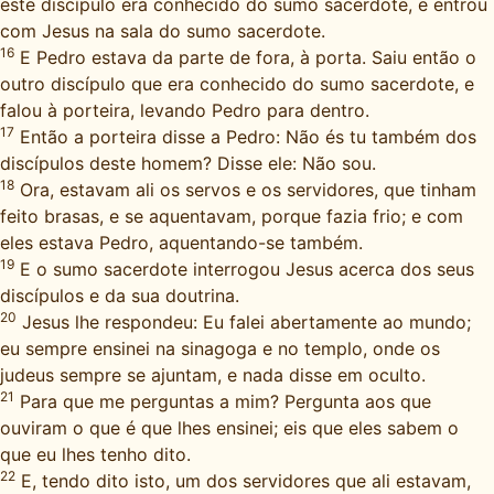
este discípulo era conhecido do sumo sacerdote, e entrou
com Jesus na sala do sumo sacerdote.
16
E Pedro estava da parte de fora, à porta. Saiu então o
outro discípulo que era conhecido do sumo sacerdote, e
falou à porteira, levando Pedro para dentro.
17
Então a porteira disse a Pedro: Não és tu também dos
discípulos deste homem? Disse ele: Não sou.
18
Ora, estavam ali os servos e os servidores, que tinham
feito brasas, e se aquentavam, porque fazia frio; e com
eles estava Pedro, aquentando-se também.
19
E o sumo sacerdote interrogou Jesus acerca dos seus
discípulos e da sua doutrina.
20
Jesus lhe respondeu: Eu falei abertamente ao mundo;
eu sempre ensinei na sinagoga e no templo, onde os
judeus sempre se ajuntam, e nada disse em oculto.
21
Para que me perguntas a mim? Pergunta aos que
ouviram o que é que lhes ensinei; eis que eles sabem o
que eu lhes tenho dito.
22
E, tendo dito isto, um dos servidores que ali estavam,