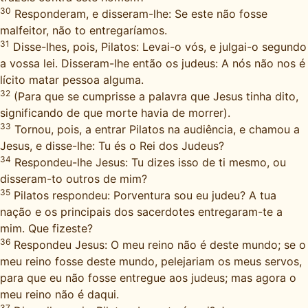
30
Responderam, e disseram-lhe: Se este não fosse
malfeitor, não to entregaríamos.
31
Disse-lhes, pois, Pilatos: Levai-o vós, e julgai-o segundo
a vossa lei. Disseram-lhe então os judeus: A nós não nos é
lícito matar pessoa alguma.
32
(Para que se cumprisse a palavra que Jesus tinha dito,
significando de que morte havia de morrer).
33
Tornou, pois, a entrar Pilatos na audiência, e chamou a
Jesus, e disse-lhe: Tu és o Rei dos Judeus?
34
Respondeu-lhe Jesus: Tu dizes isso de ti mesmo, ou
disseram-to outros de mim?
35
Pilatos respondeu: Porventura sou eu judeu? A tua
nação e os principais dos sacerdotes entregaram-te a
mim. Que fizeste?
36
Respondeu Jesus: O meu reino não é deste mundo; se o
meu reino fosse deste mundo, pelejariam os meus servos,
para que eu não fosse entregue aos judeus; mas agora o
meu reino não é daqui.
37