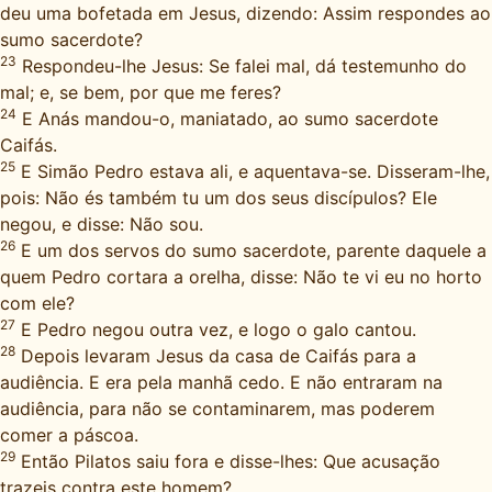
deu uma bofetada em Jesus, dizendo: Assim respondes ao
sumo sacerdote?
23
Respondeu-lhe Jesus: Se falei mal, dá testemunho do
mal; e, se bem, por que me feres?
24
E Anás mandou-o, maniatado, ao sumo sacerdote
Caifás.
25
E Simão Pedro estava ali, e aquentava-se. Disseram-lhe,
pois: Não és também tu um dos seus discípulos? Ele
negou, e disse: Não sou.
26
E um dos servos do sumo sacerdote, parente daquele a
quem Pedro cortara a orelha, disse: Não te vi eu no horto
com ele?
27
E Pedro negou outra vez, e logo o galo cantou.
28
Depois levaram Jesus da casa de Caifás para a
audiência. E era pela manhã cedo. E não entraram na
audiência, para não se contaminarem, mas poderem
comer a páscoa.
29
Então Pilatos saiu fora e disse-lhes: Que acusação
trazeis contra este homem?