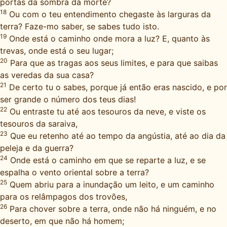
portas da sombra da morte?
18
Ou com o teu entendimento chegaste às larguras da
terra? Faze-mo saber, se sabes tudo isto.
19
Onde está o caminho onde mora a luz? E, quanto às
trevas, onde está o seu lugar;
20
Para que as tragas aos seus limites, e para que saibas
as veredas da sua casa?
21
De certo tu o sabes, porque já então eras nascido, e por
ser grande o número dos teus dias!
22
Ou entraste tu até aos tesouros da neve, e viste os
tesouros da saraiva,
23
Que eu retenho até ao tempo da angústia, até ao dia da
peleja e da guerra?
24
Onde está o caminho em que se reparte a luz, e se
espalha o vento oriental sobre a terra?
25
Quem abriu para a inundação um leito, e um caminho
para os relâmpagos dos trovões,
26
Para chover sobre a terra, onde não há ninguém, e no
deserto, em que não há homem;