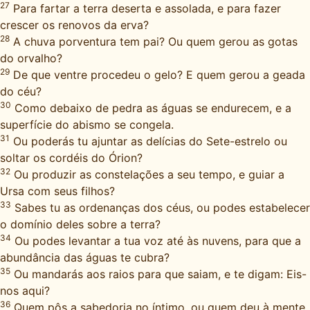
27
Para fartar a terra deserta e assolada, e para fazer
crescer os renovos da erva?
28
A chuva porventura tem pai? Ou quem gerou as gotas
do orvalho?
29
De que ventre procedeu o gelo? E quem gerou a geada
do céu?
30
Como debaixo de pedra as águas se endurecem, e a
superfície do abismo se congela.
31
Ou poderás tu ajuntar as delícias do Sete-estrelo ou
soltar os cordéis do Órion?
32
Ou produzir as constelações a seu tempo, e guiar a
Ursa com seus filhos?
33
Sabes tu as ordenanças dos céus, ou podes estabelecer
o domínio deles sobre a terra?
34
Ou podes levantar a tua voz até às nuvens, para que a
abundância das águas te cubra?
35
Ou mandarás aos raios para que saiam, e te digam: Eis-
nos aqui?
36
Quem pôs a sabedoria no íntimo, ou quem deu à mente