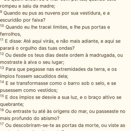
rompeu e saiu da madre;
9
Quando eu pus as nuvens por sua vestidura, e a
escuridão por faixa?
10
Quando eu lhe tracei limites, e lhe pus portas e
ferrolhos,
11
E disse: Até aqui virás, e não mais adiante, e aqui se
parará o orgulho das tuas ondas?
12
Ou desde os teus dias deste ordem à madrugada, ou
mostraste à alva o seu lugar;
13
Para que pegasse nas extremidades da terra, e os
ímpios fossem sacudidos dela;
14
E se transformasse como o barro sob o selo, e se
pusessem como vestidos;
15
E dos ímpios se desvie a sua luz, e o braço altivo se
quebrante;
16
Ou entraste tu até às origens do mar, ou passeaste no
mais profundo do abismo?
17
Ou descobriram-se-te as portas da morte, ou viste as