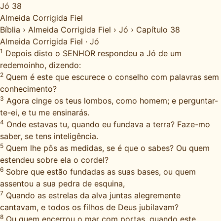
Jó 38
Almeida Corrigida Fiel
Bíblia
›
Almeida Corrigida Fiel
›
Jó
›
Capítulo 38
Almeida Corrigida Fiel
·
Jó
1
Depois disto o SENHOR respondeu a Jó de um
redemoinho, dizendo:
2
Quem é este que escurece o conselho com palavras sem
conhecimento?
3
Agora cinge os teus lombos, como homem; e perguntar-
te-ei, e tu me ensinarás.
4
Onde estavas tu, quando eu fundava a terra? Faze-mo
saber, se tens inteligência.
5
Quem lhe pôs as medidas, se é que o sabes? Ou quem
estendeu sobre ela o cordel?
6
Sobre que estão fundadas as suas bases, ou quem
assentou a sua pedra de esquina,
7
Quando as estrelas da alva juntas alegremente
cantavam, e todos os filhos de Deus jubilavam?
8
Ou quem encerrou o mar com portas, quando este