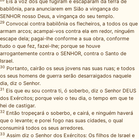
Eis a voz dos que fugiram e escaparam da terra de
babilônia, para anunciarem em Sião a vingança do
SENHOR nosso Deus, a vingança do seu templo.
29
Convocai contra babilônia os flecheiros, a todos os que
armam arcos; acampai-vos contra ela em redor, ninguém
escape dela; pagai-lhe conforme a sua obra, conforme
tudo o que fez, fazei-lhe; porque se houve
arrogantemente contra o SENHOR, contra o Santo de
Israel.
30
Portanto, cairão os seus jovens nas suas ruas; e todos
os seus homens de guerra serão desarraigados naquele
dia, diz o Senhor.
31
Eis que eu sou contra ti, ó soberbo, diz o Senhor DEUS
dos Exércitos; porque veio o teu dia, o tempo em que te
hei de castigar.
32
Então tropeçará o soberbo, e cairá, e ninguém haverá
que o levante; e porei fogo nas suas cidades, o qual
consumirá todos os seus arredores.
33
Assim diz o Senhor dos Exércitos: Os filhos de Israel e