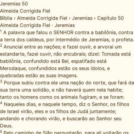
Jeremias 50
Almeida Corrigida Fiel
Bíblia
›
Almeida Corrigida Fiel
›
Jeremias
›
Capítulo 50
Almeida Corrigida Fiel
·
Jeremias
1
A palavra que falou o SENHOR contra a babilônia, contra
a terra dos caldeus, por intermédio de Jeremias, o profeta.
2
Anunciai entre as nações; e fazei ouvir, e arvorai um
estandarte, fazei ouvir, não encubrais; dizei: Tomada está
babilônia, confundido está Bel, espatifado está
Merodaque, confundidos estão os seus ídolos, e
quebradas estão as suas imagens.
3
Porque subiu contra ela uma nação do norte, que fará da
sua terra uma solidão, e não haverá quem nela habite;
tanto os homens como os animais fugiram, e se foram.
4
Naqueles dias, e naquele tempo, diz o Senhor, os filhos
de Israel virão, eles e os filhos de Judá juntamente;
andando e chorando virão, e buscarão ao Senhor seu
Deus.
5
Pelo caminho de Sião perguntarão, para ali voltarão os