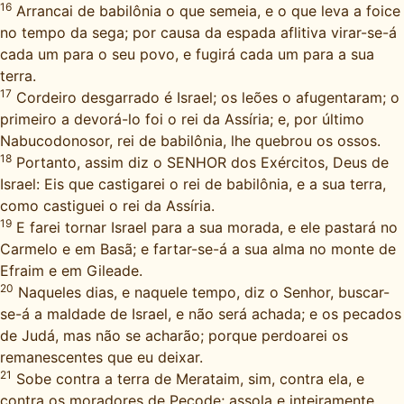
16
Arrancai de babilônia o que semeia, e o que leva a foice
no tempo da sega; por causa da espada aflitiva virar-se-á
cada um para o seu povo, e fugirá cada um para a sua
terra.
17
Cordeiro desgarrado é Israel; os leões o afugentaram; o
primeiro a devorá-lo foi o rei da Assíria; e, por último
Nabucodonosor, rei de babilônia, lhe quebrou os ossos.
18
Portanto, assim diz o SENHOR dos Exércitos, Deus de
Israel: Eis que castigarei o rei de babilônia, e a sua terra,
como castiguei o rei da Assíria.
19
E farei tornar Israel para a sua morada, e ele pastará no
Carmelo e em Basã; e fartar-se-á a sua alma no monte de
Efraim e em Gileade.
20
Naqueles dias, e naquele tempo, diz o Senhor, buscar-
se-á a maldade de Israel, e não será achada; e os pecados
de Judá, mas não se acharão; porque perdoarei os
remanescentes que eu deixar.
21
Sobe contra a terra de Merataim, sim, contra ela, e
contra os moradores de Pecode; assola e inteiramente