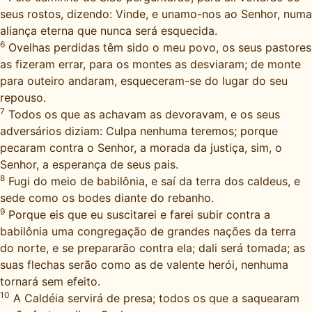
seus rostos, dizendo: Vinde, e unamo-nos ao Senhor, numa
aliança eterna que nunca será esquecida.
6
Ovelhas perdidas têm sido o meu povo, os seus pastores
as fizeram errar, para os montes as desviaram; de monte
para outeiro andaram, esqueceram-se do lugar do seu
repouso.
7
Todos os que as achavam as devoravam, e os seus
adversários diziam: Culpa nenhuma teremos; porque
pecaram contra o Senhor, a morada da justiça, sim, o
Senhor, a esperança de seus pais.
8
Fugi do meio de babilônia, e saí da terra dos caldeus, e
sede como os bodes diante do rebanho.
9
Porque eis que eu suscitarei e farei subir contra a
babilônia uma congregação de grandes nações da terra
do norte, e se prepararão contra ela; dali será tomada; as
suas flechas serão como as de valente herói, nenhuma
tornará sem efeito.
10
A Caldéia servirá de presa; todos os que a saquearam