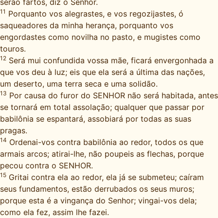
serão fartos, diz o Senhor.
11
Porquanto vos alegrastes, e vos regozijastes, ó
saqueadores da minha herança, porquanto vos
engordastes como novilha no pasto, e mugistes como
touros.
12
Será mui confundida vossa mãe, ficará envergonhada a
que vos deu à luz; eis que ela será a última das nações,
um deserto, uma terra seca e uma solidão.
13
Por causa do furor do SENHOR não será habitada, antes
se tornará em total assolação; qualquer que passar por
babilônia se espantará, assobiará por todas as suas
pragas.
14
Ordenai-vos contra babilônia ao redor, todos os que
armais arcos; atirai-lhe, não poupeis as flechas, porque
pecou contra o SENHOR.
15
Gritai contra ela ao redor, ela já se submeteu; caíram
seus fundamentos, estão derrubados os seus muros;
porque esta é a vingança do Senhor; vingai-vos dela;
como ela fez, assim lhe fazei.