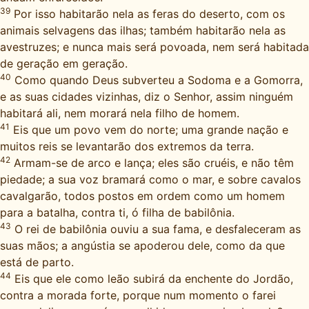
39
Por isso habitarão nela as feras do deserto, com os
animais selvagens das ilhas; também habitarão nela as
avestruzes; e nunca mais será povoada, nem será habitada
de geração em geração.
40
Como quando Deus subverteu a Sodoma e a Gomorra,
e as suas cidades vizinhas, diz o Senhor, assim ninguém
habitará ali, nem morará nela filho de homem.
41
Eis que um povo vem do norte; uma grande nação e
muitos reis se levantarão dos extremos da terra.
42
Armam-se de arco e lança; eles são cruéis, e não têm
piedade; a sua voz bramará como o mar, e sobre cavalos
cavalgarão, todos postos em ordem como um homem
para a batalha, contra ti, ó filha de babilônia.
43
O rei de babilônia ouviu a sua fama, e desfaleceram as
suas mãos; a angústia se apoderou dele, como da que
está de parto.
44
Eis que ele como leão subirá da enchente do Jordão,
contra a morada forte, porque num momento o farei