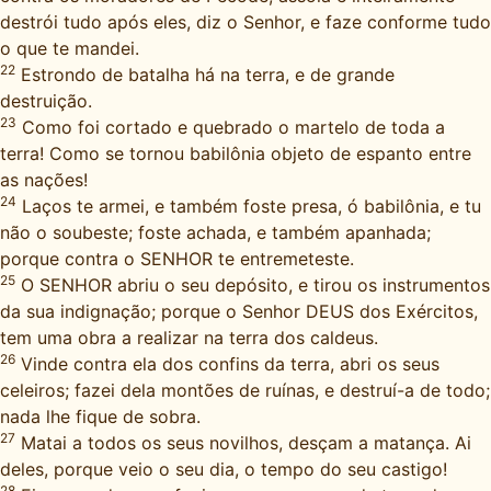
destrói tudo após eles, diz o Senhor, e faze conforme tudo
o que te mandei.
22
Estrondo de batalha há na terra, e de grande
destruição.
23
Como foi cortado e quebrado o martelo de toda a
terra! Como se tornou babilônia objeto de espanto entre
as nações!
24
Laços te armei, e também foste presa, ó babilônia, e tu
não o soubeste; foste achada, e também apanhada;
porque contra o SENHOR te entremeteste.
25
O SENHOR abriu o seu depósito, e tirou os instrumentos
da sua indignação; porque o Senhor DEUS dos Exércitos,
tem uma obra a realizar na terra dos caldeus.
26
Vinde contra ela dos confins da terra, abri os seus
celeiros; fazei dela montões de ruínas, e destruí-a de todo;
nada lhe fique de sobra.
27
Matai a todos os seus novilhos, desçam a matança. Ai
deles, porque veio o seu dia, o tempo do seu castigo!
28