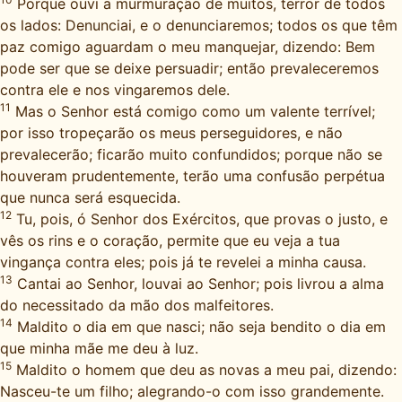
Porque ouvi a murmuração de muitos, terror de todos
os lados: Denunciai, e o denunciaremos; todos os que têm
paz comigo aguardam o meu manquejar, dizendo: Bem
pode ser que se deixe persuadir; então prevaleceremos
contra ele e nos vingaremos dele.
11
Mas o Senhor está comigo como um valente terrível;
por isso tropeçarão os meus perseguidores, e não
prevalecerão; ficarão muito confundidos; porque não se
houveram prudentemente, terão uma confusão perpétua
que nunca será esquecida.
12
Tu, pois, ó Senhor dos Exércitos, que provas o justo, e
vês os rins e o coração, permite que eu veja a tua
vingança contra eles; pois já te revelei a minha causa.
13
Cantai ao Senhor, louvai ao Senhor; pois livrou a alma
do necessitado da mão dos malfeitores.
14
Maldito o dia em que nasci; não seja bendito o dia em
que minha mãe me deu à luz.
15
Maldito o homem que deu as novas a meu pai, dizendo:
Nasceu-te um filho; alegrando-o com isso grandemente.