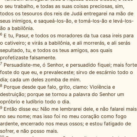
o seu trabalho, e todas as suas coisas preciosas, sim,
todos os tesouros dos reis de Judá entregarei na mão de
seus inimigos, e saqueá-los-ão, e tomá-los-ão e levá-los-
ão a babilônia.
6
E tu, Pasur, e todos os moradores da tua casa ireis para
o cativeiro; e virás a babilônia, e ali morrerás, e ali serás
sepultado, tu, e todos os teus amigos, aos quais
profetizaste falsamente.
7
Persuadiste-me, ó Senhor, e persuadido fiquei; mais forte
foste do que eu, e prevaleceste; sirvo de escárnio todo o
dia; cada um deles zomba de mim.
8
Porque desde que falo, grito, clamo: Violência e
destruição; porque se tornou a palavra do Senhor um
opróbrio e ludíbrio todo o dia.
9
Então disse eu: Não me lembrarei dele, e não falarei mais
no seu nome; mas isso foi no meu coração como fogo
ardente, encerrado nos meus ossos; e estou fatigado de
sofrer, e não posso mais.
10