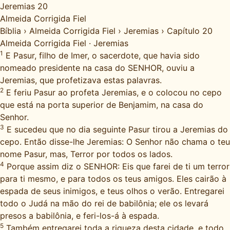
Jeremias 20
Almeida Corrigida Fiel
Bíblia
›
Almeida Corrigida Fiel
›
Jeremias
›
Capítulo 20
Almeida Corrigida Fiel
·
Jeremias
1
E Pasur, filho de Imer, o sacerdote, que havia sido
nomeado presidente na casa do SENHOR, ouviu a
Jeremias, que profetizava estas palavras.
2
E feriu Pasur ao profeta Jeremias, e o colocou no cepo
que está na porta superior de Benjamim, na casa do
Senhor.
3
E sucedeu que no dia seguinte Pasur tirou a Jeremias do
cepo. Então disse-lhe Jeremias: O Senhor não chama o teu
nome Pasur, mas, Terror por todos os lados.
4
Porque assim diz o SENHOR: Eis que farei de ti um terror
para ti mesmo, e para todos os teus amigos. Eles cairão à
espada de seus inimigos, e teus olhos o verão. Entregarei
todo o Judá na mão do rei de babilônia; ele os levará
presos a babilônia, e feri-los-á à espada.
5
Também entregarei toda a riqueza desta cidade, e todo