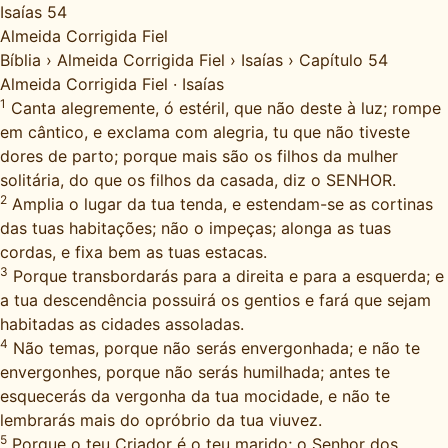
Isaías 54
Almeida Corrigida Fiel
Bíblia
›
Almeida Corrigida Fiel
›
Isaías
›
Capítulo 54
Almeida Corrigida Fiel
·
Isaías
1
Canta alegremente, ó estéril, que não deste à luz; rompe
em cântico, e exclama com alegria, tu que não tiveste
dores de parto; porque mais são os filhos da mulher
solitária, do que os filhos da casada, diz o SENHOR.
2
Amplia o lugar da tua tenda, e estendam-se as cortinas
das tuas habitações; não o impeças; alonga as tuas
cordas, e fixa bem as tuas estacas.
3
Porque transbordarás para a direita e para a esquerda; e
a tua descendência possuirá os gentios e fará que sejam
habitadas as cidades assoladas.
4
Não temas, porque não serás envergonhada; e não te
envergonhes, porque não serás humilhada; antes te
esquecerás da vergonha da tua mocidade, e não te
lembrarás mais do opróbrio da tua viuvez.
5
Porque o teu Criador é o teu marido; o Senhor dos