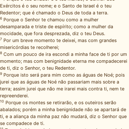
Exércitos é o seu nome; e o Santo de Israel é o teu
Redentor; que é chamado o Deus de toda a terra.
6
Porque o Senhor te chamou como a mulher
desamparada e triste de espírito; como a mulher da
mocidade, que fora desprezada, diz o teu Deus.
7
Por um breve momento te deixei, mas com grandes
misericórdias te recolherei;
8
Com um pouco de ira escondi a minha face de ti por um
momento; mas com benignidade eterna me compadecerei
de ti, diz o Senhor, o teu Redentor.
9
Porque isto será para mim como as águas de Noé; pois
jurei que as águas de Noé não passariam mais sobre a
terra; assim jurei que não me irarei mais contra ti, nem te
repreenderei.
10
Porque os montes se retirarão, e os outeiros serão
abalados; porém a minha benignidade não se apartará de
ti, e a aliança da minha paz não mudará, diz o Senhor que
se compadece de ti.
11