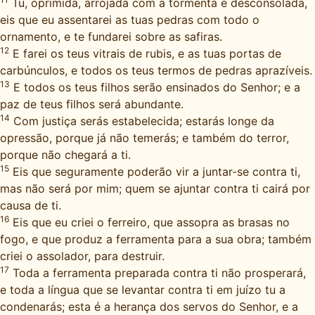
Tu, oprimida, arrojada com a tormenta e desconsolada,
eis que eu assentarei as tuas pedras com todo o
ornamento, e te fundarei sobre as safiras.
12
E farei os teus vitrais de rubis, e as tuas portas de
carbúnculos, e todos os teus termos de pedras aprazíveis.
13
E todos os teus filhos serão ensinados do Senhor; e a
paz de teus filhos será abundante.
14
Com justiça serás estabelecida; estarás longe da
opressão, porque já não temerás; e também do terror,
porque não chegará a ti.
15
Eis que seguramente poderão vir a juntar-se contra ti,
mas não será por mim; quem se ajuntar contra ti cairá por
causa de ti.
16
Eis que eu criei o ferreiro, que assopra as brasas no
fogo, e que produz a ferramenta para a sua obra; também
criei o assolador, para destruir.
17
Toda a ferramenta preparada contra ti não prosperará,
e toda a língua que se levantar contra ti em juízo tu a
condenarás; esta é a herança dos servos do Senhor, e a