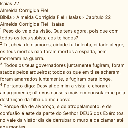
Isaías 22
Almeida Corrigida Fiel
Bíblia
›
Almeida Corrigida Fiel
›
Isaías
›
Capítulo 22
Almeida Corrigida Fiel
·
Isaías
1
Peso do vale da visão. Que tens agora, pois que com
todos os teus subiste aos telhados?
2
Tu, cheia de clamores, cidade turbulenta, cidade alegre,
os teus mortos não foram mortos à espada, nem
morreram na guerra.
3
Todos os teus governadores juntamente fugiram, foram
atados pelos arqueiros; todos os que em ti se acharam,
foram amarrados juntamente, e fugiram para longe.
4
Portanto digo: Desviai de mim a vista, e chorarei
amargamente; não vos canseis mais em consolar-me pela
destruição da filha do meu povo.
5
Porque dia de alvoroço, e de atropelamento, e de
confusão é este da parte do Senhor DEUS dos Exércitos,
no vale da visão; dia de derrubar o muro e de clamar até
aos montes.