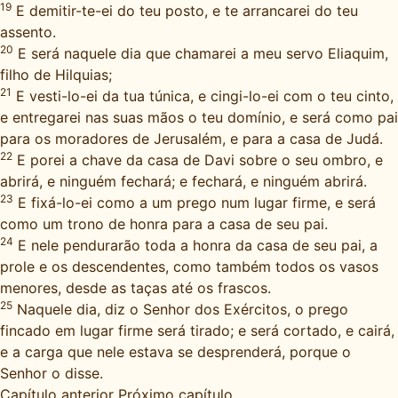
19
E demitir-te-ei do teu posto, e te arrancarei do teu
assento.
20
E será naquele dia que chamarei a meu servo Eliaquim,
filho de Hilquias;
21
E vesti-lo-ei da tua túnica, e cingi-lo-ei com o teu cinto,
e entregarei nas suas mãos o teu domínio, e será como pai
para os moradores de Jerusalém, e para a casa de Judá.
22
E porei a chave da casa de Davi sobre o seu ombro, e
abrirá, e ninguém fechará; e fechará, e ninguém abrirá.
23
E fixá-lo-ei como a um prego num lugar firme, e será
como um trono de honra para a casa de seu pai.
24
E nele pendurarão toda a honra da casa de seu pai, a
prole e os descendentes, como também todos os vasos
menores, desde as taças até os frascos.
25
Naquele dia, diz o Senhor dos Exércitos, o prego
fincado em lugar firme será tirado; e será cortado, e cairá,
e a carga que nele estava se desprenderá, porque o
Senhor o disse.
Capítulo anterior
Próximo capítulo