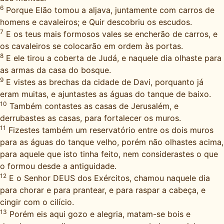
6
Porque Elão tomou a aljava, juntamente com carros de
homens e cavaleiros; e Quir descobriu os escudos.
7
E os teus mais formosos vales se encherão de carros, e
os cavaleiros se colocarão em ordem às portas.
8
E ele tirou a coberta de Judá, e naquele dia olhaste para
as armas da casa do bosque.
9
E vistes as brechas da cidade de Davi, porquanto já
eram muitas, e ajuntastes as águas do tanque de baixo.
10
Também contastes as casas de Jerusalém, e
derrubastes as casas, para fortalecer os muros.
11
Fizestes também um reservatório entre os dois muros
para as águas do tanque velho, porém não olhastes acima,
para aquele que isto tinha feito, nem considerastes o que
o formou desde a antiguidade.
12
E o Senhor DEUS dos Exércitos, chamou naquele dia
para chorar e para prantear, e para raspar a cabeça, e
cingir com o cilício.
13
Porém eis aqui gozo e alegria, matam-se bois e