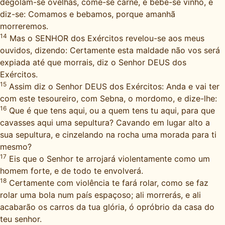
degolam-se ovelhas, come-se carne, e bebe-se vinho, e
diz-se: Comamos e bebamos, porque amanhã
morreremos.
14
Mas o SENHOR dos Exércitos revelou-se aos meus
ouvidos, dizendo: Certamente esta maldade não vos será
expiada até que morrais, diz o Senhor DEUS dos
Exércitos.
15
Assim diz o Senhor DEUS dos Exércitos: Anda e vai ter
com este tesoureiro, com Sebna, o mordomo, e dize-lhe:
16
Que é que tens aqui, ou a quem tens tu aqui, para que
cavasses aqui uma sepultura? Cavando em lugar alto a
sua sepultura, e cinzelando na rocha uma morada para ti
mesmo?
17
Eis que o Senhor te arrojará violentamente como um
homem forte, e de todo te envolverá.
18
Certamente com violência te fará rolar, como se faz
rolar uma bola num país espaçoso; ali morrerás, e ali
acabarão os carros da tua glória, ó opróbrio da casa do
teu senhor.