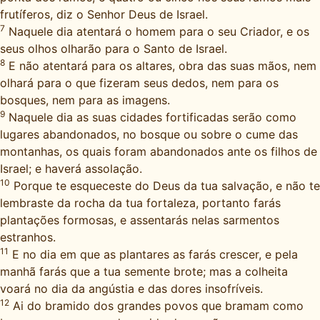
frutíferos, diz o Senhor Deus de Israel.
7
Naquele dia atentará o homem para o seu Criador, e os
seus olhos olharão para o Santo de Israel.
8
E não atentará para os altares, obra das suas mãos, nem
olhará para o que fizeram seus dedos, nem para os
bosques, nem para as imagens.
9
Naquele dia as suas cidades fortificadas serão como
lugares abandonados, no bosque ou sobre o cume das
montanhas, os quais foram abandonados ante os filhos de
Israel; e haverá assolação.
10
Porque te esqueceste do Deus da tua salvação, e não te
lembraste da rocha da tua fortaleza, portanto farás
plantações formosas, e assentarás nelas sarmentos
estranhos.
11
E no dia em que as plantares as farás crescer, e pela
manhã farás que a tua semente brote; mas a colheita
voará no dia da angústia e das dores insofríveis.
12
Ai do bramido dos grandes povos que bramam como