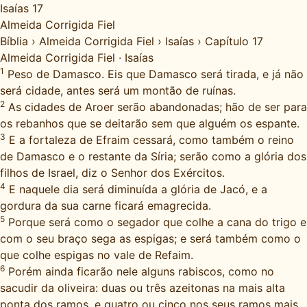
Isaías 17
Almeida Corrigida Fiel
Bíblia
›
Almeida Corrigida Fiel
›
Isaías
›
Capítulo 17
Almeida Corrigida Fiel
·
Isaías
1
Peso de Damasco. Eis que Damasco será tirada, e já não
será cidade, antes será um montão de ruínas.
2
As cidades de Aroer serão abandonadas; hão de ser para
os rebanhos que se deitarão sem que alguém os espante.
3
E a fortaleza de Efraim cessará, como também o reino
de Damasco e o restante da Síria; serão como a glória dos
filhos de Israel, diz o Senhor dos Exércitos.
4
E naquele dia será diminuída a glória de Jacó, e a
gordura da sua carne ficará emagrecida.
5
Porque será como o segador que colhe a cana do trigo e
com o seu braço sega as espigas; e será também como o
que colhe espigas no vale de Refaim.
6
Porém ainda ficarão nele alguns rabiscos, como no
sacudir da oliveira: duas ou três azeitonas na mais alta
ponta dos ramos, e quatro ou cinco nos seus ramos mais