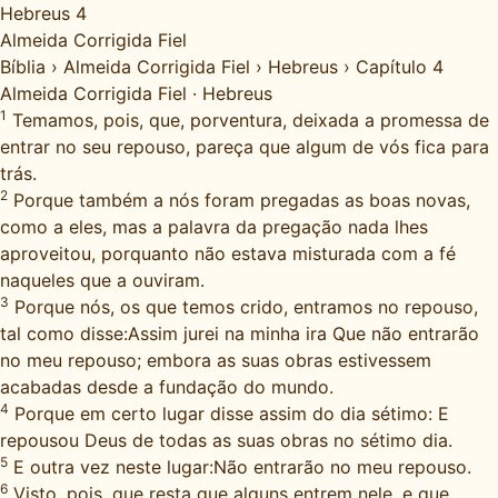
Hebreus 4
Almeida Corrigida Fiel
Bíblia
›
Almeida Corrigida Fiel
›
Hebreus
›
Capítulo 4
Almeida Corrigida Fiel
·
Hebreus
1
Temamos, pois, que, porventura, deixada a promessa de
entrar no seu repouso, pareça que algum de vós fica para
trás.
2
Porque também a nós foram pregadas as boas novas,
como a eles, mas a palavra da pregação nada lhes
aproveitou, porquanto não estava misturada com a fé
naqueles que a ouviram.
3
Porque nós, os que temos crido, entramos no repouso,
tal como disse:Assim jurei na minha ira Que não entrarão
no meu repouso; embora as suas obras estivessem
acabadas desde a fundação do mundo.
4
Porque em certo lugar disse assim do dia sétimo: E
repousou Deus de todas as suas obras no sétimo dia.
5
E outra vez neste lugar:Não entrarão no meu repouso.
6
Visto, pois, que resta que alguns entrem nele, e que