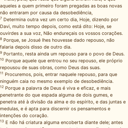
aqueles a quem primeiro foram pregadas as boas novas
não entraram por causa da desobediência,
7
Determina outra vez um certo dia, Hoje, dizendo por
Davi, muito tempo depois, como está dito: Hoje, se
ouvirdes a sua voz, Não endureçais os vossos corações.
8
Porque, se Josué lhes houvesse dado repouso, não
falaria depois disso de outro dia.
9
Portanto, resta ainda um repouso para o povo de Deus.
10
Porque aquele que entrou no seu repouso, ele próprio
repousou de suas obras, como Deus das suas.
11
Procuremos, pois, entrar naquele repouso, para que
ninguém caia no mesmo exemplo de desobediência.
12
Porque a palavra de Deus é viva e eficaz, e mais
penetrante do que espada alguma de dois gumes, e
penetra até à divisão da alma e do espírito, e das juntas e
medulas, e é apta para discernir os pensamentos e
intenções do coração.
13
E não há criatura alguma encoberta diante dele; antes