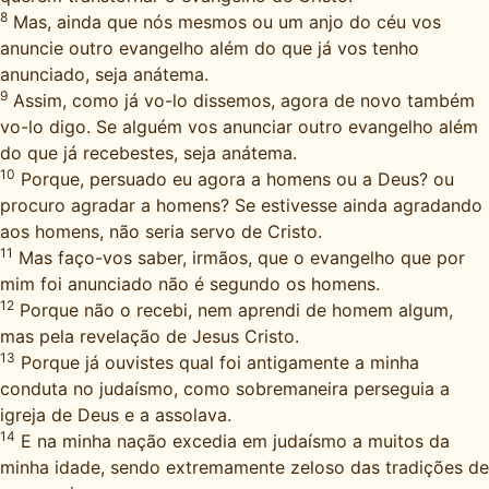
8
Mas, ainda que nós mesmos ou um anjo do céu vos
anuncie outro evangelho além do que já vos tenho
anunciado, seja anátema.
9
Assim, como já vo-lo dissemos, agora de novo também
vo-lo digo. Se alguém vos anunciar outro evangelho além
do que já recebestes, seja anátema.
10
Porque, persuado eu agora a homens ou a Deus? ou
procuro agradar a homens? Se estivesse ainda agradando
aos homens, não seria servo de Cristo.
11
Mas faço-vos saber, irmãos, que o evangelho que por
mim foi anunciado não é segundo os homens.
12
Porque não o recebi, nem aprendi de homem algum,
mas pela revelação de Jesus Cristo.
13
Porque já ouvistes qual foi antigamente a minha
conduta no judaísmo, como sobremaneira perseguia a
igreja de Deus e a assolava.
14
E na minha nação excedia em judaísmo a muitos da
minha idade, sendo extremamente zeloso das tradições de