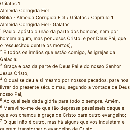
Gálatas 1
Almeida Corrigida Fiel
Bíblia
›
Almeida Corrigida Fiel
›
Gálatas
›
Capítulo 1
Almeida Corrigida Fiel
·
Gálatas
1
Paulo, apóstolo (não da parte dos homens, nem por
homem algum, mas por Jesus Cristo, e por Deus Pai, que
o ressuscitou dentre os mortos),
2
E todos os irmãos que estão comigo, às igrejas da
Galácia:
3
Graça e paz da parte de Deus Pai e do nosso Senhor
Jesus Cristo,
4
O qual se deu a si mesmo por nossos pecados, para nos
livrar do presente século mau, segundo a vontade de Deus
nosso Pai,
5
Ao qual seja dada glória para todo o sempre. Amém.
6
Maravilho-me de que tão depressa passásseis daquele
que vos chamou à graça de Cristo para outro evangelho;
7
O qual não é outro, mas há alguns que vos inquietam e
querem transtornar o evangelho de Cristo.