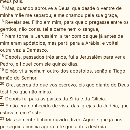
meus pais.
15
Mas, quando aprouve a Deus, que desde o ventre de
minha mãe me separou, e me chamou pela sua graça,
16
Revelar seu Filho em mim, para que o pregasse entre os
gentios, não consultei a carne nem o sangue,
17
Nem tornei a Jerusalém, a ter com os que já antes de
mim eram apóstolos, mas parti para a Arábia, e voltei
outra vez a Damasco.
18
Depois, passados três anos, fui a Jerusalém para ver a
Pedro, e fiquei com ele quinze dias.
19
E não vi a nenhum outro dos apóstolos, senão a Tiago,
irmão do Senhor.
20
Ora, acerca do que vos escrevo, eis que diante de Deus
testifico que não minto.
21
Depois fui para as partes da Síria e da Cilícia.
22
E não era conhecido de vista das igrejas da Judéia, que
estavam em Cristo;
23
Mas somente tinham ouvido dizer: Aquele que já nos
perseguiu anuncia agora a fé que antes destruía.