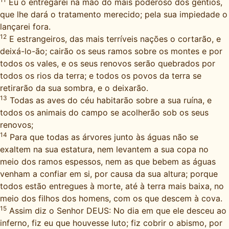
Eu o entregarei na mão do mais poderoso dos gentios,
que lhe dará o tratamento merecido; pela sua impiedade o
lançarei fora.
12
E estrangeiros, das mais terríveis nações o cortarão, e
deixá-lo-ão; cairão os seus ramos sobre os montes e por
todos os vales, e os seus renovos serão quebrados por
todos os rios da terra; e todos os povos da terra se
retirarão da sua sombra, e o deixarão.
13
Todas as aves do céu habitarão sobre a sua ruína, e
todos os animais do campo se acolherão sob os seus
renovos;
14
Para que todas as árvores junto às águas não se
exaltem na sua estatura, nem levantem a sua copa no
meio dos ramos espessos, nem as que bebem as águas
venham a confiar em si, por causa da sua altura; porque
todos estão entregues à morte, até à terra mais baixa, no
meio dos filhos dos homens, com os que descem à cova.
15
Assim diz o Senhor DEUS: No dia em que ele desceu ao
inferno, fiz eu que houvesse luto; fiz cobrir o abismo, por