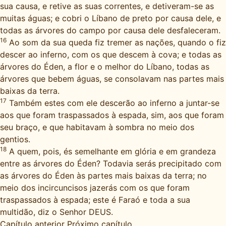
sua causa, e retive as suas correntes, e detiveram-se as
muitas águas; e cobri o Líbano de preto por causa dele, e
todas as árvores do campo por causa dele desfaleceram.
16
Ao som da sua queda fiz tremer as nações, quando o fiz
descer ao inferno, com os que descem à cova; e todas as
árvores do Éden, a flor e o melhor do Líbano, todas as
árvores que bebem águas, se consolavam nas partes mais
baixas da terra.
17
Também estes com ele descerão ao inferno a juntar-se
aos que foram traspassados à espada, sim, aos que foram
seu braço, e que habitavam à sombra no meio dos
gentios.
18
A quem, pois, és semelhante em glória e em grandeza
entre as árvores do Éden? Todavia serás precipitado com
as árvores do Éden às partes mais baixas da terra; no
meio dos incircuncisos jazerás com os que foram
traspassados à espada; este é Faraó e toda a sua
multidão, diz o Senhor DEUS.
Capítulo anterior
Próximo capítulo