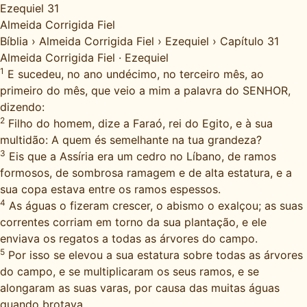
Ezequiel 31
Almeida Corrigida Fiel
Bíblia
›
Almeida Corrigida Fiel
›
Ezequiel
›
Capítulo 31
Almeida Corrigida Fiel
·
Ezequiel
1
E sucedeu, no ano undécimo, no terceiro mês, ao
primeiro do mês, que veio a mim a palavra do SENHOR,
dizendo:
2
Filho do homem, dize a Faraó, rei do Egito, e à sua
multidão: A quem és semelhante na tua grandeza?
3
Eis que a Assíria era um cedro no Líbano, de ramos
formosos, de sombrosa ramagem e de alta estatura, e a
sua copa estava entre os ramos espessos.
4
As águas o fizeram crescer, o abismo o exalçou; as suas
correntes corriam em torno da sua plantação, e ele
enviava os regatos a todas as árvores do campo.
5
Por isso se elevou a sua estatura sobre todas as árvores
do campo, e se multiplicaram os seus ramos, e se
alongaram as suas varas, por causa das muitas águas
quando brotava.