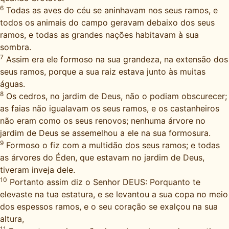
6
Todas as aves do céu se aninhavam nos seus ramos, e
todos os animais do campo geravam debaixo dos seus
ramos, e todas as grandes nações habitavam à sua
sombra.
7
Assim era ele formoso na sua grandeza, na extensão dos
seus ramos, porque a sua raiz estava junto às muitas
águas.
8
Os cedros, no jardim de Deus, não o podiam obscurecer;
as faias não igualavam os seus ramos, e os castanheiros
não eram como os seus renovos; nenhuma árvore no
jardim de Deus se assemelhou a ele na sua formosura.
9
Formoso o fiz com a multidão dos seus ramos; e todas
as árvores do Éden, que estavam no jardim de Deus,
tiveram inveja dele.
10
Portanto assim diz o Senhor DEUS: Porquanto te
elevaste na tua estatura, e se levantou a sua copa no meio
dos espessos ramos, e o seu coração se exalçou na sua
altura,
11