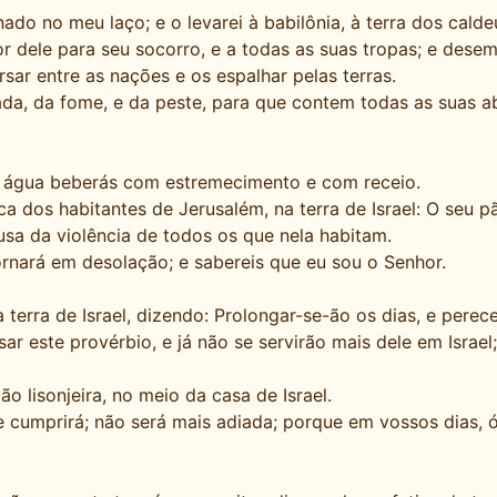
o no meu laço; e o levarei à babilônia, à terra dos caldeu
r dele para seu socorro, e a todas as suas tropas; e desem
ar entre as nações e os espalhar pelas terras.
ada, da fome, e da peste, para que contem todas as suas 
a água beberás com estremecimento e com receio.
a dos habitantes de Jerusalém, na terra de Israel: O seu
usa da violência de todos os que nela habitam.
ornará em desolação; e sabereis que eu sou o Senhor.
erra de Israel, dizendo: Prolongar-se-ão os dias, e perec
ar este provérbio, e já não se servirão mais dele em Israe
 lisonjeira, no meio da casa de Israel.
e cumprirá; não será mais adiada; porque em vossos dias, ó 