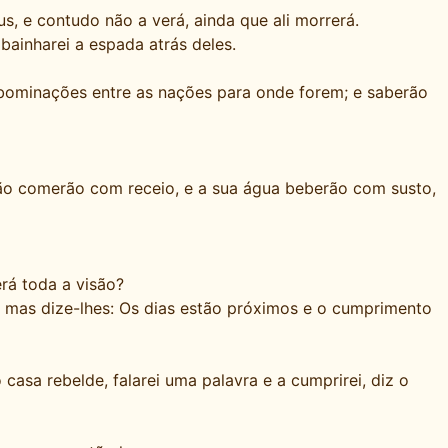
s, e contudo não a verá, ainda que ali morrerá.
bainharei a espada atrás deles.
abominações entre as nações para onde forem; e saberão
 pão comerão com receio, e a sua água beberão com susto,
erá toda a visão?
l; mas dize-lhes: Os dias estão próximos e o cumprimento
casa rebelde, falarei uma palavra e a cumprirei, diz o