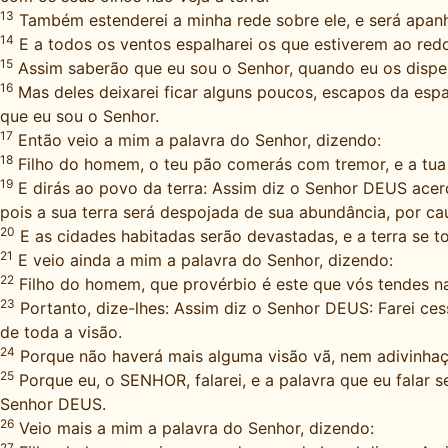
13
Também estenderei a minha rede sobre ele, e será apanhad
14
E a todos os ventos espalharei os que estiverem ao redo
15
Assim saberão que eu sou o Senhor, quando eu os dispers
16
Mas deles deixarei ficar alguns poucos, escapos da esp
que eu sou o Senhor.
17
Então veio a mim a palavra do Senhor, dizendo:
18
Filho do homem, o teu pão comerás com tremor, e a tu
19
E dirás ao povo da terra: Assim diz o Senhor DEUS acerc
pois a sua terra será despojada de sua abundância, por ca
20
E as cidades habitadas serão devastadas, e a terra se t
21
E veio ainda a mim a palavra do Senhor, dizendo:
22
Filho do homem, que provérbio é este que vós tendes na t
23
Portanto, dize-lhes: Assim diz o Senhor DEUS: Farei cess
de toda a visão.
24
Porque não haverá mais alguma visão vã, nem adivinhação
25
Porque eu, o SENHOR, falarei, e a palavra que eu falar s
Senhor DEUS.
26
Veio mais a mim a palavra do Senhor, dizendo:
27