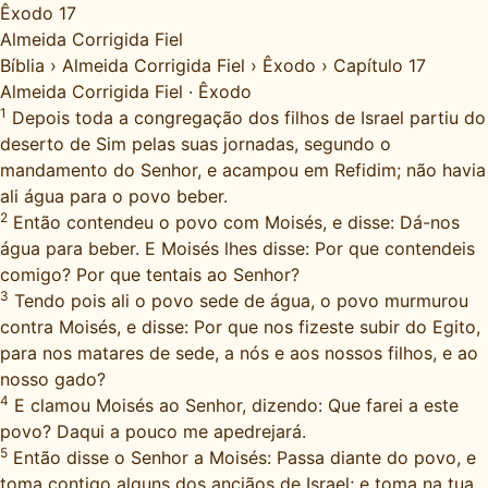
Êxodo 17
Almeida Corrigida Fiel
Bíblia
›
Almeida Corrigida Fiel
›
Êxodo
›
Capítulo 17
Almeida Corrigida Fiel
·
Êxodo
1
Depois toda a congregação dos filhos de Israel partiu do
deserto de Sim pelas suas jornadas, segundo o
mandamento do Senhor, e acampou em Refidim; não havia
ali água para o povo beber.
2
Então contendeu o povo com Moisés, e disse: Dá-nos
água para beber. E Moisés lhes disse: Por que contendeis
comigo? Por que tentais ao Senhor?
3
Tendo pois ali o povo sede de água, o povo murmurou
contra Moisés, e disse: Por que nos fizeste subir do Egito,
para nos matares de sede, a nós e aos nossos filhos, e ao
nosso gado?
4
E clamou Moisés ao Senhor, dizendo: Que farei a este
povo? Daqui a pouco me apedrejará.
5
Então disse o Senhor a Moisés: Passa diante do povo, e
toma contigo alguns dos anciãos de Israel; e toma na tua