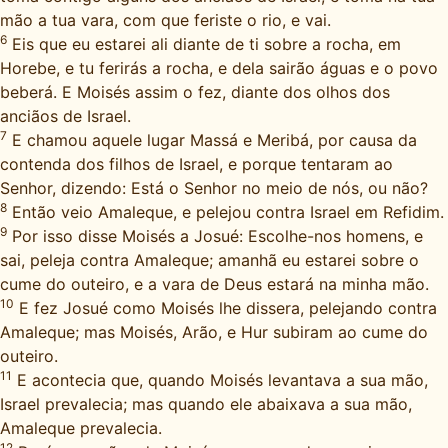
mão a tua vara, com que feriste o rio, e vai.
6
Eis que eu estarei ali diante de ti sobre a rocha, em
Horebe, e tu ferirás a rocha, e dela sairão águas e o povo
beberá. E Moisés assim o fez, diante dos olhos dos
anciãos de Israel.
7
E chamou aquele lugar Massá e Meribá, por causa da
contenda dos filhos de Israel, e porque tentaram ao
Senhor, dizendo: Está o Senhor no meio de nós, ou não?
8
Então veio Amaleque, e pelejou contra Israel em Refidim.
9
Por isso disse Moisés a Josué: Escolhe-nos homens, e
sai, peleja contra Amaleque; amanhã eu estarei sobre o
cume do outeiro, e a vara de Deus estará na minha mão.
10
E fez Josué como Moisés lhe dissera, pelejando contra
Amaleque; mas Moisés, Arão, e Hur subiram ao cume do
outeiro.
11
E acontecia que, quando Moisés levantava a sua mão,
Israel prevalecia; mas quando ele abaixava a sua mão,
Amaleque prevalecia.
12