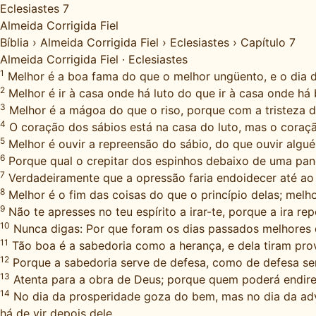
Eclesiastes 7
Almeida Corrigida Fiel
Bíblia
›
Almeida Corrigida Fiel
›
Eclesiastes
›
Capítulo 7
Almeida Corrigida Fiel
·
Eclesiastes
1
Melhor é a boa fama do que o melhor ungüento, e o dia 
2
Melhor é ir à casa onde há luto do que ir à casa onde há
3
Melhor é a mágoa do que o riso, porque com a tristeza d
4
O coração dos sábios está na casa do luto, mas o coração
5
Melhor é ouvir a repreensão do sábio, do que ouvir algu
6
Porque qual o crepitar dos espinhos debaixo de uma panel
7
Verdadeiramente que a opressão faria endoidecer até ao
8
Melhor é o fim das coisas do que o princípio delas; melhor
9
Não te apresses no teu espírito a irar-te, porque a ira re
10
Nunca digas: Por que foram os dias passados melhores 
11
Tão boa é a sabedoria como a herança, e dela tiram prov
12
Porque a sabedoria serve de defesa, como de defesa ser
13
Atenta para a obra de Deus; porque quem poderá endirei
14
No dia da prosperidade goza do bem, mas no dia da ad
há de vir depois dele.