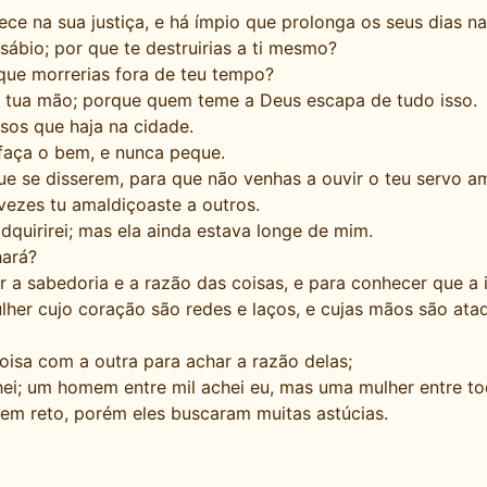
ece na sua justiça, e há ímpio que prolonga os seus dias n
bio; por que te destruirias a ti mesmo?
que morrerias fora de teu tempo?
a tua mão; porque quem teme a Deus escapa de tudo isso.
sos que haja na cidade.
faça o bem, e nunca peque.
e se disserem, para que não venhas a ouvir o teu servo am
ezes tu amaldiçoaste a outros.
dquirirei; mas ela ainda estava longe de mim.
hará?
r a sabedoria e a razão das coisas, e para conhecer que a 
her cujo coração são redes e laços, e cujas mãos são ata
oisa com a outra para achar a razão delas;
ei; um homem entre mil achei eu, mas uma mulher entre to
em reto, porém eles buscaram muitas astúcias.