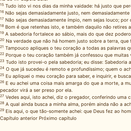
15
Tudo isto vi nos dias da minha vaidade: há justo que per
16
Não sejas demasiadamente justo, nem demasiadamente sá
17
Não sejas demasiadamente ímpio, nem sejas louco; por 
18
Bom é que retenhas isto, e também daquilo não retires 
19
A sabedoria fortalece ao sábio, mais do que dez podero
20
Na verdade que não há homem justo sobre a terra, que 
21
Tampouco apliques o teu coração a todas as palavras qu
22
Porque o teu coração também já confessou que muitas v
23
Tudo isto provei-o pela sabedoria; eu disse: Sabedoria a
24
O que já sucedeu é remoto e profundíssimo; quem o ac
25
Eu apliquei o meu coração para saber, e inquirir, e busca
26
E eu achei uma coisa mais amarga do que a morte, a mul
pecador virá a ser preso por ela.
27
Vedes aqui, isto achei, diz o pregador, conferindo uma c
28
A qual ainda busca a minha alma, porém ainda não a ach
29
Eis aqui, o que tão-somente achei: que Deus fez ao hom
Capítulo anterior
Próximo capítulo