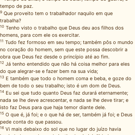
tempo de paz.
9
Que proveito tem o trabalhador naquilo em que
trabalha?
10
Tenho visto o trabalho que Deus deu aos filhos dos
homens, para com ele os exercitar.
11
Tudo fez formoso em seu tempo; também pôs o mundo
no coração do homem, sem que este possa descobrir a
obra que Deus fez desde o princípio até ao fim.
12
Já tenho entendido que não há coisa melhor para eles
do que alegrar-se e fazer bem na sua vida;
13
E também que todo o homem coma e beba, e goze do
bem de todo o seu trabalho; isto é um dom de Deus.
14
Eu sei que tudo quanto Deus faz durará eternamente;
nada se lhe deve acrescentar, e nada se lhe deve tirar; e
isto faz Deus para que haja temor diante dele.
15
O que é, já foi; e o que há de ser, também já foi; e Deus
pede conta do que passou.
16
Vi mais debaixo do sol que no lugar do juízo havia