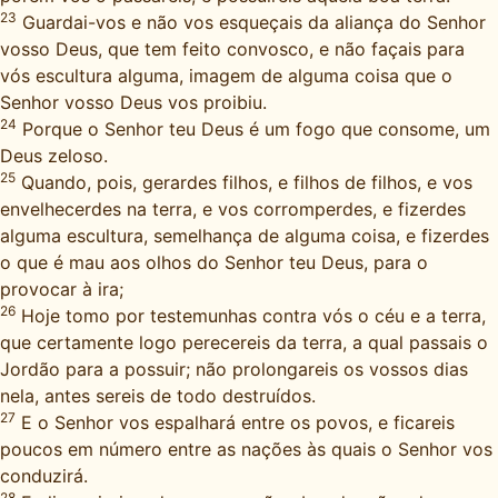
23
Guardai-vos e não vos esqueçais da aliança do Senhor
vosso Deus, que tem feito convosco, e não façais para
vós escultura alguma, imagem de alguma coisa que o
Senhor vosso Deus vos proibiu.
24
Porque o Senhor teu Deus é um fogo que consome, um
Deus zeloso.
25
Quando, pois, gerardes filhos, e filhos de filhos, e vos
envelhecerdes na terra, e vos corromperdes, e fizerdes
alguma escultura, semelhança de alguma coisa, e fizerdes
o que é mau aos olhos do Senhor teu Deus, para o
provocar à ira;
26
Hoje tomo por testemunhas contra vós o céu e a terra,
que certamente logo perecereis da terra, a qual passais o
Jordão para a possuir; não prolongareis os vossos dias
nela, antes sereis de todo destruídos.
27
E o Senhor vos espalhará entre os povos, e ficareis
poucos em número entre as nações às quais o Senhor vos
conduzirá.
28