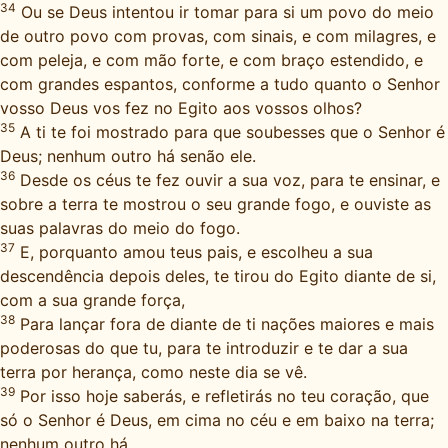
34
Ou se Deus intentou ir tomar para si um povo do meio
de outro povo com provas, com sinais, e com milagres, e
com peleja, e com mão forte, e com braço estendido, e
com grandes espantos, conforme a tudo quanto o Senhor
vosso Deus vos fez no Egito aos vossos olhos?
35
A ti te foi mostrado para que soubesses que o Senhor é
Deus; nenhum outro há senão ele.
36
Desde os céus te fez ouvir a sua voz, para te ensinar, e
sobre a terra te mostrou o seu grande fogo, e ouviste as
suas palavras do meio do fogo.
37
E, porquanto amou teus pais, e escolheu a sua
descendência depois deles, te tirou do Egito diante de si,
com a sua grande força,
38
Para lançar fora de diante de ti nações maiores e mais
poderosas do que tu, para te introduzir e te dar a sua
terra por herança, como neste dia se vê.
39
Por isso hoje saberás, e refletirás no teu coração, que
só o Senhor é Deus, em cima no céu e em baixo na terra;
nenhum outro há.