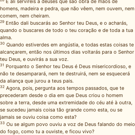
E ali servireis a deuses que são obra de mãos de
homens, madeira e pedra, que não vêem, nem ouvem, nem
comem, nem cheiram.
29
Então dali buscarás ao Senhor teu Deus, e o acharás,
quando o buscares de todo o teu coração e de toda a tua
alma.
30
Quando estiverdes em angústia, e todas estas coisas te
alcançarem, então nos últimos dias voltarás para o Senhor
teu Deus, e ouvirás a sua voz.
31
Porquanto o Senhor teu Deus é Deus misericordioso, e
não te desamparará, nem te destruirá, nem se esquecerá
da aliança que jurou a teus pais.
32
Agora, pois, pergunta aos tempos passados, que te
precederam desde o dia em que Deus criou o homem
sobre a terra, desde uma extremidade do céu até à outra,
se sucedeu jamais coisa tão grande como esta, ou se
jamais se ouviu coisa como esta?
33
Ou se algum povo ouviu a voz de Deus falando do meio
do fogo, como tu a ouviste, e ficou vivo?