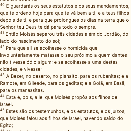
40
E guardarás os seus estatutos e os seus mandamentos,
que te ordeno hoje para que te vá bem a ti, e a teus filhos
depois de ti, e para que prolongues os dias na terra que o
Senhor teu Deus te dá para todo o sempre.
41
Então Moisés separou três cidades além do Jordão, do
lado do nascimento do sol;
42
Para que ali se acolhesse o homicida que
involuntariamente matasse o seu próximo a quem dantes
não tivesse ódio algum; e se acolhesse a uma destas
cidades, e vivesse;
43
A Bezer, no deserto, no planalto, para os rubenitas; e a
Ramote, em Gileade, para os gaditas; e a Golã, em Basã,
para os manassitas.
44
Esta é, pois, a lei que Moisés propôs aos filhos de
Israel.
45
Estes são os testemunhos, e os estatutos, e os juízos,
que Moisés falou aos filhos de Israel, havendo saído do
Egito;
46