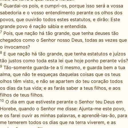
6
Guardai-os pois, e cumpri-os, porque isso será a vossa
sabedoria e o vosso entendimento perante os olhos dos
povos, que ouvirão todos estes estatutos, e dirão: Este
grande povo é nação sábia e entendida.
7
Pois, que nação há tão grande, que tenha deuses tão
chegados como o Senhor nosso Deus, todas as vezes que
o invocamos?
8
E que nação há tão grande, que tenha estatutos e juízos
tão justos como toda esta lei que hoje ponho perante vós?
9
Tão-somente guarda-te a ti mesmo, e guarda bem a tua
alma, que não te esqueças daquelas coisas que os teus
olhos têm visto, e não se apartem do teu coração todos
os dias da tua vida; e as farás saber a teus filhos, e aos
filhos de teus filhos.
10
O dia em que estiveste perante o Senhor teu Deus em
Horebe, quando o Senhor me disse: Ajunta-me este povo,
e os farei ouvir as minhas palavras, e aprendê-las-ão, para
me temerem todos os dias que na terra viverem, e as