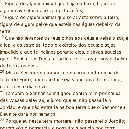
17
Figura de algum animal que haja na terra; figura de
alguma ave alada que voa pelos céus;
18
Figura de algum animal que se arrasta sobre a terra;
figura de algum peixe que esteja nas águas debaixo da
terra;
19
Que não levantes os teus olhos aos céus e vejas o sol, e
a lua, e as estrelas, todo o exército dos céus; e sejas
impelido a que te inclines perante eles, e sirvas àqueles
que o Senhor teu Deus repartiu a todos os povos debaixo
de todos os céus.
20
Mas o Senhor vos tomou, e vos tirou da fornalha de
ferro do Egito, para que lhe sejais por povo hereditário,
como neste dia se vê.
21
Também o Senhor se indignou contra mim por causa
das vossas palavras, e jurou que eu não passaria o
Jordão, e que não entraria na boa terra que o Senhor teu
Deus te dará por herança.
22
Porque eu nesta terra morrerei, não passarei o Jordão;
porém vós o passareis, e possuireis aquela boa terra.