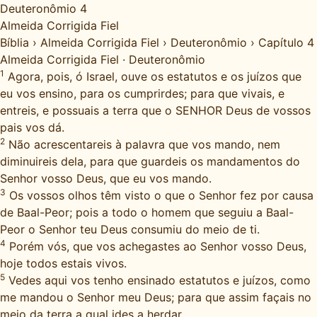
Deuteronômio 4
Almeida Corrigida Fiel
Bíblia
›
Almeida Corrigida Fiel
›
Deuteronômio
›
Capítulo 4
Almeida Corrigida Fiel
·
Deuteronômio
1
Agora, pois, ó Israel, ouve os estatutos e os juízos que
eu vos ensino, para os cumprirdes; para que vivais, e
entreis, e possuais a terra que o SENHOR Deus de vossos
pais vos dá.
2
Não acrescentareis à palavra que vos mando, nem
diminuireis dela, para que guardeis os mandamentos do
Senhor vosso Deus, que eu vos mando.
3
Os vossos olhos têm visto o que o Senhor fez por causa
de Baal-Peor; pois a todo o homem que seguiu a Baal-
Peor o Senhor teu Deus consumiu do meio de ti.
4
Porém vós, que vos achegastes ao Senhor vosso Deus,
hoje todos estais vivos.
5
Vedes aqui vos tenho ensinado estatutos e juízos, como
me mandou o Senhor meu Deus; para que assim façais no
meio da terra a qual ides a herdar.