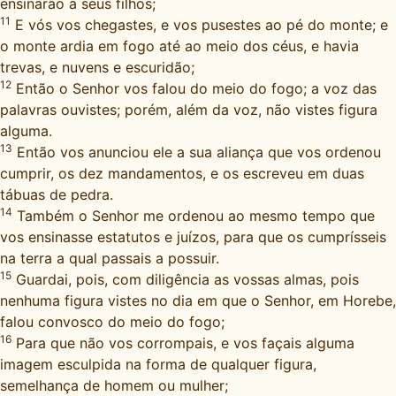
ensinarão a seus filhos;
11
E vós vos chegastes, e vos pusestes ao pé do monte; e
o monte ardia em fogo até ao meio dos céus, e havia
trevas, e nuvens e escuridão;
12
Então o Senhor vos falou do meio do fogo; a voz das
palavras ouvistes; porém, além da voz, não vistes figura
alguma.
13
Então vos anunciou ele a sua aliança que vos ordenou
cumprir, os dez mandamentos, e os escreveu em duas
tábuas de pedra.
14
Também o Senhor me ordenou ao mesmo tempo que
vos ensinasse estatutos e juízos, para que os cumprísseis
na terra a qual passais a possuir.
15
Guardai, pois, com diligência as vossas almas, pois
nenhuma figura vistes no dia em que o Senhor, em Horebe,
falou convosco do meio do fogo;
16
Para que não vos corrompais, e vos façais alguma
imagem esculpida na forma de qualquer figura,
semelhança de homem ou mulher;