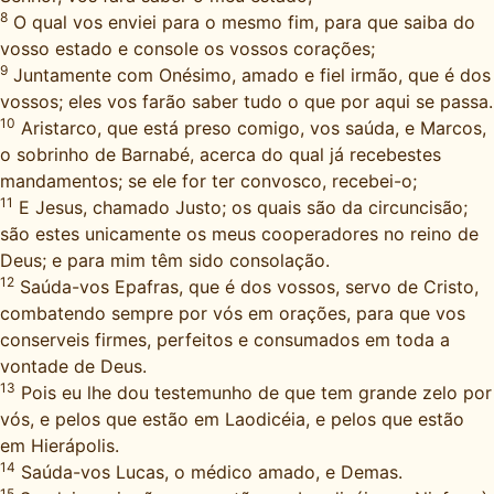
8
O qual vos enviei para o mesmo fim, para que saiba do
vosso estado e console os vossos corações;
9
Juntamente com Onésimo, amado e fiel irmão, que é dos
vossos; eles vos farão saber tudo o que por aqui se passa.
10
Aristarco, que está preso comigo, vos saúda, e Marcos,
o sobrinho de Barnabé, acerca do qual já recebestes
mandamentos; se ele for ter convosco, recebei-o;
11
E Jesus, chamado Justo; os quais são da circuncisão;
são estes unicamente os meus cooperadores no reino de
Deus; e para mim têm sido consolação.
12
Saúda-vos Epafras, que é dos vossos, servo de Cristo,
combatendo sempre por vós em orações, para que vos
conserveis firmes, perfeitos e consumados em toda a
vontade de Deus.
13
Pois eu lhe dou testemunho de que tem grande zelo por
vós, e pelos que estão em Laodicéia, e pelos que estão
em Hierápolis.
14
Saúda-vos Lucas, o médico amado, e Demas.
15