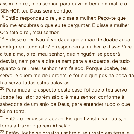
assim é o rei, meu senhor, para ouvir o bem e o mal; e o
SENHOR teu Deus será contigo.
18
Então respondeu o rei, e disse à mulher: Peço-te que
não me encubras o que eu te perguntar. E disse a mulher:
Ora fale o rei, meu senhor.
19
E disse o rei: Não é verdade que a mão de Joabe anda
contigo em tudo isto? E respondeu a mulher, e disse: Vive
a tua alma, ó rei meu senhor, que ninguém se poderá
desviar, nem para a direita nem para a esquerda, de tudo
quanto o rei, meu senhor, tem falado: Porque Joabe, teu
servo, é quem me deu ordem, e foi ele que pôs na boca da
tua serva todas estas palavras:
20
Para mudar o aspecto deste caso foi que o teu servo
Joabe fez isto; porém sábio é meu senhor, conforme à
sabedoria de um anjo de Deus, para entender tudo o que
há na terra.
21
Então o rei disse a Joabe: Eis que fiz isto; vai, pois, e
torna a trazer o jovem Absalão.
22
Então Joabe se prostrou sobre o seu rosto em terra, e