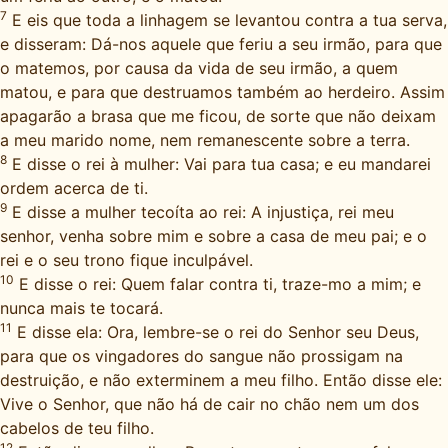
7
E eis que toda a linhagem se levantou contra a tua serva,
e disseram: Dá-nos aquele que feriu a seu irmão, para que
o matemos, por causa da vida de seu irmão, a quem
matou, e para que destruamos também ao herdeiro. Assim
apagarão a brasa que me ficou, de sorte que não deixam
a meu marido nome, nem remanescente sobre a terra.
8
E disse o rei à mulher: Vai para tua casa; e eu mandarei
ordem acerca de ti.
9
E disse a mulher tecoíta ao rei: A injustiça, rei meu
senhor, venha sobre mim e sobre a casa de meu pai; e o
rei e o seu trono fique inculpável.
10
E disse o rei: Quem falar contra ti, traze-mo a mim; e
nunca mais te tocará.
11
E disse ela: Ora, lembre-se o rei do Senhor seu Deus,
para que os vingadores do sangue não prossigam na
destruição, e não exterminem a meu filho. Então disse ele:
Vive o Senhor, que não há de cair no chão nem um dos
cabelos de teu filho.
12