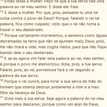
Então disse a mulher: Peço-te que a tua serva fale uma
palavra ao rei meu senhor. E disse ele: Fala.
13
E disse a mulher: Por que, pois, pensaste tu uma tal
coisa contra o povo de Deus? Porque, falando o rei tal
palavra, fica como culpado; visto que o rei não torna a
trazer o seu desterrado.
14
Porque certamente morreremos, e seremos como águas
derramadas na terra que não se ajuntam mais; Deus, pois,
lhe não tirará a vida, mas cogita meios, para que não fique
banido dele o seu desterrado.
15
E se eu agora vim falar esta palavra ao rei, meu senhor,
é porque o povo me atemorizou; dizia, pois, a tua serva:
Falarei, pois, ao rei; porventura fará o rei segundo a
palavra da sua serva.
16
Porque o rei ouvirá, para livrar a sua serva da mão do
homem que intenta destruir juntamente a mim e a meu
filho da herança de Deus.
17
Dizia mais a tua serva: Seja agora a palavra do rei meu
senhor para descanso; porque como um anjo de Deus,