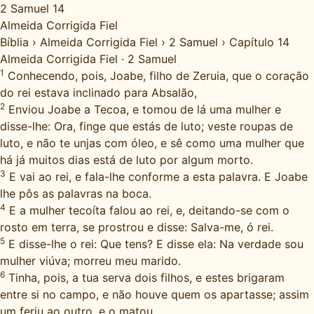
2 Samuel 14
Almeida Corrigida Fiel
Bíblia
›
Almeida Corrigida Fiel
›
2 Samuel
›
Capítulo 14
Almeida Corrigida Fiel
·
2 Samuel
1
Conhecendo, pois, Joabe, filho de Zeruia, que o coração
do rei estava inclinado para Absalão,
2
Enviou Joabe a Tecoa, e tomou de lá uma mulher e
disse-lhe: Ora, finge que estás de luto; veste roupas de
luto, e não te unjas com óleo, e sê como uma mulher que
há já muitos dias está de luto por algum morto.
3
E vai ao rei, e fala-lhe conforme a esta palavra. E Joabe
lhe pôs as palavras na boca.
4
E a mulher tecoíta falou ao rei, e, deitando-se com o
rosto em terra, se prostrou e disse: Salva-me, ó rei.
5
E disse-lhe o rei: Que tens? E disse ela: Na verdade sou
mulher viúva; morreu meu marido.
6
Tinha, pois, a tua serva dois filhos, e estes brigaram
entre si no campo, e não houve quem os apartasse; assim
um feriu ao outro, e o matou.