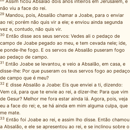
Assim ficou Absalão dois anos inteiros em Jerusalém, e
não viu a face do rei.
29
Mandou, pois, Absalão chamar a Joabe, para o enviar
ao rei; porém não quis vir a ele; e enviou ainda segunda
vez e, contudo, não quis vir.
30
Então disse aos seus servos: Vedes ali o pedaço de
campo de Joabe pegado ao meu, e tem cevada nele; ide,
e ponde-lhe fogo. E os servos de Absalão puseram fogo
ao pedaço de campo.
31
Então Joabe se levantou, e veio a Absalão, em casa, e
disse-lhe: Por que puseram os teus servos fogo ao pedaço
de campo que é meu?
32
E disse Absalão a Joabe: Eis que enviei a ti, dizendo:
Vem cá, para que te envie ao rei, a dizer-lhe: Para que vim
de Gesur? Melhor me fora estar ainda lá. Agora, pois, veja
eu a face do rei; e, se há ainda em mim alguma culpa, que
me mate.
33
Então foi Joabe ao rei, e assim lho disse. Então chamou
a Absalão, e ele se apresentou ao rei, e se inclinou sobre o