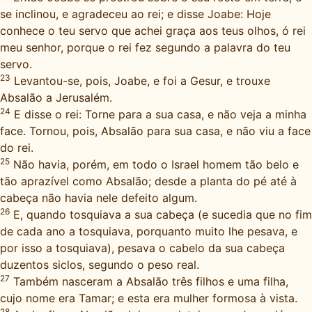
se inclinou, e agradeceu ao rei; e disse Joabe: Hoje
conhece o teu servo que achei graça aos teus olhos, ó rei
meu senhor, porque o rei fez segundo a palavra do teu
servo.
23
Levantou-se, pois, Joabe, e foi a Gesur, e trouxe
Absalão a Jerusalém.
24
E disse o rei: Torne para a sua casa, e não veja a minha
face. Tornou, pois, Absalão para sua casa, e não viu a face
do rei.
25
Não havia, porém, em todo o Israel homem tão belo e
tão aprazível como Absalão; desde a planta do pé até à
cabeça não havia nele defeito algum.
26
E, quando tosquiava a sua cabeça (e sucedia que no fim
de cada ano a tosquiava, porquanto muito lhe pesava, e
por isso a tosquiava), pesava o cabelo da sua cabeça
duzentos siclos, segundo o peso real.
27
Também nasceram a Absalão três filhos e uma filha,
cujo nome era Tamar; e esta era mulher formosa à vista.
28