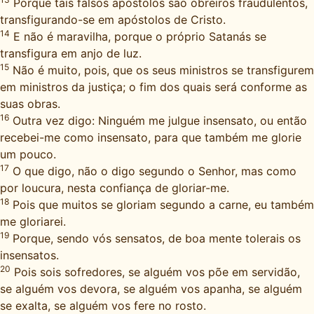
Porque tais falsos apóstolos são obreiros fraudulentos,
transfigurando-se em apóstolos de Cristo.
14
E não é maravilha, porque o próprio Satanás se
transfigura em anjo de luz.
15
Não é muito, pois, que os seus ministros se transfigurem
em ministros da justiça; o fim dos quais será conforme as
suas obras.
16
Outra vez digo: Ninguém me julgue insensato, ou então
recebei-me como insensato, para que também me glorie
um pouco.
17
O que digo, não o digo segundo o Senhor, mas como
por loucura, nesta confiança de gloriar-me.
18
Pois que muitos se gloriam segundo a carne, eu também
me gloriarei.
19
Porque, sendo vós sensatos, de boa mente tolerais os
insensatos.
20
Pois sois sofredores, se alguém vos põe em servidão,
se alguém vos devora, se alguém vos apanha, se alguém
se exalta, se alguém vos fere no rosto.