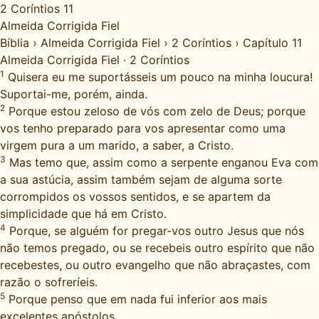
2 Coríntios 11
Almeida Corrigida Fiel
Bíblia
›
Almeida Corrigida Fiel
›
2 Coríntios
›
Capítulo 11
Almeida Corrigida Fiel
·
2 Coríntios
1
Quisera eu me suportásseis um pouco na minha loucura!
Suportai-me, porém, ainda.
2
Porque estou zeloso de vós com zelo de Deus; porque
vos tenho preparado para vos apresentar como uma
virgem pura a um marido, a saber, a Cristo.
3
Mas temo que, assim como a serpente enganou Eva com
a sua astúcia, assim também sejam de alguma sorte
corrompidos os vossos sentidos, e se apartem da
simplicidade que há em Cristo.
4
Porque, se alguém for pregar-vos outro Jesus que nós
não temos pregado, ou se recebeis outro espírito que não
recebestes, ou outro evangelho que não abraçastes, com
razão o sofreríeis.
5
Porque penso que em nada fui inferior aos mais
excelentes apóstolos.