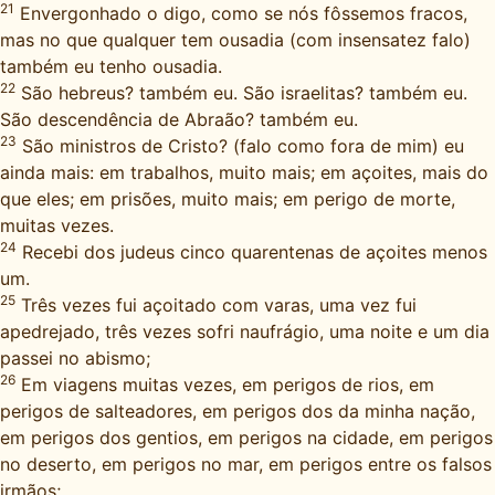
21
Envergonhado o digo, como se nós fôssemos fracos,
mas no que qualquer tem ousadia (com insensatez falo)
também eu tenho ousadia.
22
São hebreus? também eu. São israelitas? também eu.
São descendência de Abraão? também eu.
23
São ministros de Cristo? (falo como fora de mim) eu
ainda mais: em trabalhos, muito mais; em açoites, mais do
que eles; em prisões, muito mais; em perigo de morte,
muitas vezes.
24
Recebi dos judeus cinco quarentenas de açoites menos
um.
25
Três vezes fui açoitado com varas, uma vez fui
apedrejado, três vezes sofri naufrágio, uma noite e um dia
passei no abismo;
26
Em viagens muitas vezes, em perigos de rios, em
perigos de salteadores, em perigos dos da minha nação,
em perigos dos gentios, em perigos na cidade, em perigos
no deserto, em perigos no mar, em perigos entre os falsos
irmãos;