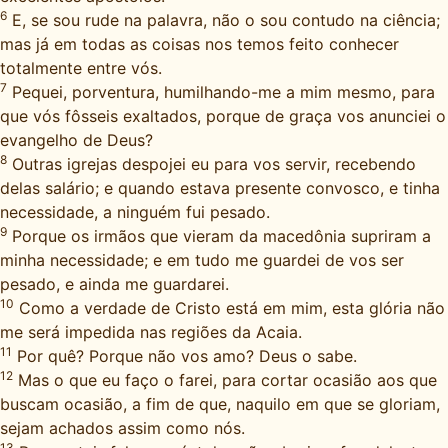
6
E, se sou rude na palavra, não o sou contudo na ciência;
mas já em todas as coisas nos temos feito conhecer
totalmente entre vós.
7
Pequei, porventura, humilhando-me a mim mesmo, para
que vós fôsseis exaltados, porque de graça vos anunciei o
evangelho de Deus?
8
Outras igrejas despojei eu para vos servir, recebendo
delas salário; e quando estava presente convosco, e tinha
necessidade, a ninguém fui pesado.
9
Porque os irmãos que vieram da macedônia supriram a
minha necessidade; e em tudo me guardei de vos ser
pesado, e ainda me guardarei.
10
Como a verdade de Cristo está em mim, esta glória não
me será impedida nas regiões da Acaia.
11
Por quê? Porque não vos amo? Deus o sabe.
12
Mas o que eu faço o farei, para cortar ocasião aos que
buscam ocasião, a fim de que, naquilo em que se gloriam,
sejam achados assim como nós.
13