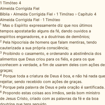
1 Timóteo 4
Almeida Corrigida Fiel
Bíblia
›
Almeida Corrigida Fiel
›
1 Timóteo
›
Capítulo 4
Almeida Corrigida Fiel
·
1 Timóteo
1
Mas o Espírito expressamente diz que nos últimos
tempos apostatarão alguns da fé, dando ouvidos a
espíritos enganadores, e a doutrinas de demônios;
2
Pela hipocrisia de homens que falam mentiras, tendo
cauterizada a sua própria consciência;
3
Proibindo o casamento, e ordenando a abstinência dos
alimentos que Deus criou para os fiéis, e para os que
conhecem a verdade, a fim de usarem deles com ações de
graças;
4
Porque toda a criatura de Deus é boa, e não há nada que
rejeitar, sendo recebido com ações de graças.
5
Porque pela palavra de Deus e pela oração é santificada.
6
Propondo estas coisas aos irmãos, serás bom ministro
de Jesus Cristo, criado com as palavras da fé e da boa
doutrina que tens seguido.