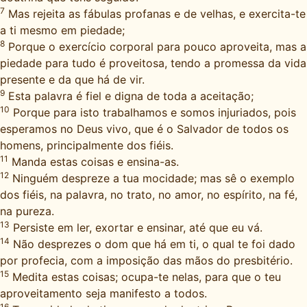
7
Mas rejeita as fábulas profanas e de velhas, e exercita-te
a ti mesmo em piedade;
8
Porque o exercício corporal para pouco aproveita, mas a
piedade para tudo é proveitosa, tendo a promessa da vida
presente e da que há de vir.
9
Esta palavra é fiel e digna de toda a aceitação;
10
Porque para isto trabalhamos e somos injuriados, pois
esperamos no Deus vivo, que é o Salvador de todos os
homens, principalmente dos fiéis.
11
Manda estas coisas e ensina-as.
12
Ninguém despreze a tua mocidade; mas sê o exemplo
dos fiéis, na palavra, no trato, no amor, no espírito, na fé,
na pureza.
13
Persiste em ler, exortar e ensinar, até que eu vá.
14
Não desprezes o dom que há em ti, o qual te foi dado
por profecia, com a imposição das mãos do presbitério.
15
Medita estas coisas; ocupa-te nelas, para que o teu
aproveitamento seja manifesto a todos.
16