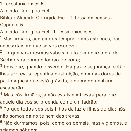
1 Tessalonicenses 5
Almeida Corrigida Fiel
Bíblia
›
Almeida Corrigida Fiel
›
1 Tessalonicenses
›
Capítulo 5
Almeida Corrigida Fiel
·
1 Tessalonicenses
1
Mas, irmãos, acerca dos tempos e das estações, não
necessitais de que se vos escreva;
2
Porque vós mesmos sabeis muito bem que o dia do
Senhor virá como o ladrão de noite;
3
Pois que, quando disserem: Há paz e segurança, então
lhes sobrevirá repentina destruição, como as dores de
parto àquela que está grávida, e de modo nenhum
escaparão.
4
Mas vós, irmãos, já não estais em trevas, para que
aquele dia vos surpreenda como um ladrão;
5
Porque todos vós sois filhos da luz e filhos do dia; nós
não somos da noite nem das trevas.
6
Não durmamos, pois, como os demais, mas vigiemos, e
sejamos sóbrios;