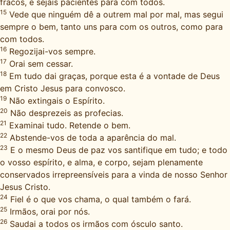
fracos, e sejais pacientes para com todos.
15
Vede que ninguém dê a outrem mal por mal, mas segui
sempre o bem, tanto uns para com os outros, como para
com todos.
16
Regozijai-vos sempre.
17
Orai sem cessar.
18
Em tudo dai graças, porque esta é a vontade de Deus
em Cristo Jesus para convosco.
19
Não extingais o Espírito.
20
Não desprezeis as profecias.
21
Examinai tudo. Retende o bem.
22
Abstende-vos de toda a aparência do mal.
23
E o mesmo Deus de paz vos santifique em tudo; e todo
o vosso espírito, e alma, e corpo, sejam plenamente
conservados irrepreensíveis para a vinda de nosso Senhor
Jesus Cristo.
24
Fiel é o que vos chama, o qual também o fará.
25
Irmãos, orai por nós.
26
Saudai a todos os irmãos com ósculo santo.