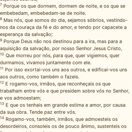
7
Porque os que dormem, dormem de noite, e os que se
embebedam, embebedam-se de noite.
8
Mas nós, que somos do dia, sejamos sóbrios, vestindo-
nos da couraça da fé e do amor, e tendo por capacete a
esperança da salvação;
9
Porque Deus não nos destinou para a ira, mas para a
aquisição da salvação, por nosso Senhor Jesus Cristo,
10
Que morreu por nós, para que, quer vigiemos, quer
durmamos, vivamos juntamente com ele.
11
Por isso exortai-vos uns aos outros, e edificai-vos uns
aos outros, como também o fazeis.
12
E rogamo-vos, irmãos, que reconheçais os que
trabalham entre vós e que presidem sobre vós no Senhor,
e vos admoestam;
13
E que os tenhais em grande estima e amor, por causa
da sua obra. Tende paz entre vós.
14
Rogamo-vos, também, irmãos, que admoesteis os
desordeiros, consoleis os de pouco ânimo, sustenteis os