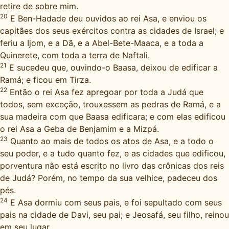
retire de sobre mim.
20
E Ben-Hadade deu ouvidos ao rei Asa, e enviou os
capitães dos seus exércitos contra as cidades de Israel; e
feriu a Ijom, e a Dã, e a Abel-Bete-Maaca, e a toda a
Quinerete, com toda a terra de Naftali.
21
E sucedeu que, ouvindo-o Baasa, deixou de edificar a
Ramá; e ficou em Tirza.
22
Então o rei Asa fez apregoar por toda a Judá que
todos, sem exceção, trouxessem as pedras de Ramá, e a
sua madeira com que Baasa edificara; e com elas edificou
o rei Asa a Geba de Benjamim e a Mizpá.
23
Quanto ao mais de todos os atos de Asa, e a todo o
seu poder, e a tudo quanto fez, e as cidades que edificou,
porventura não está escrito no livro das crônicas dos reis
de Judá? Porém, no tempo da sua velhice, padeceu dos
pés.
24
E Asa dormiu com seus pais, e foi sepultado com seus
pais na cidade de Davi, seu pai; e Jeosafá, seu filho, reinou
em seu lugar.