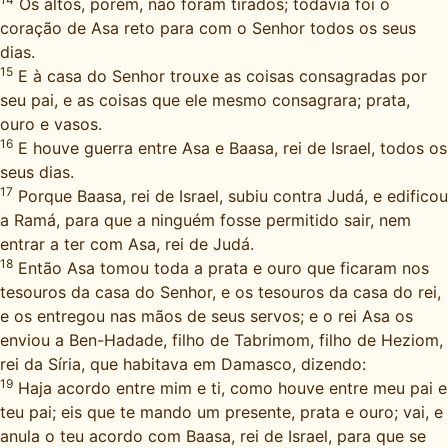
Os altos, porém, não foram tirados; todavia foi o
coração de Asa reto para com o Senhor todos os seus
dias.
15
E à casa do Senhor trouxe as coisas consagradas por
seu pai, e as coisas que ele mesmo consagrara; prata,
ouro e vasos.
16
E houve guerra entre Asa e Baasa, rei de Israel, todos os
seus dias.
17
Porque Baasa, rei de Israel, subiu contra Judá, e edificou
a Ramá, para que a ninguém fosse permitido sair, nem
entrar a ter com Asa, rei de Judá.
18
Então Asa tomou toda a prata e ouro que ficaram nos
tesouros da casa do Senhor, e os tesouros da casa do rei,
e os entregou nas mãos de seus servos; e o rei Asa os
enviou a Ben-Hadade, filho de Tabrimom, filho de Heziom,
rei da Síria, que habitava em Damasco, dizendo:
19
Haja acordo entre mim e ti, como houve entre meu pai e
teu pai; eis que te mando um presente, prata e ouro; vai, e
anula o teu acordo com Baasa, rei de Israel, para que se