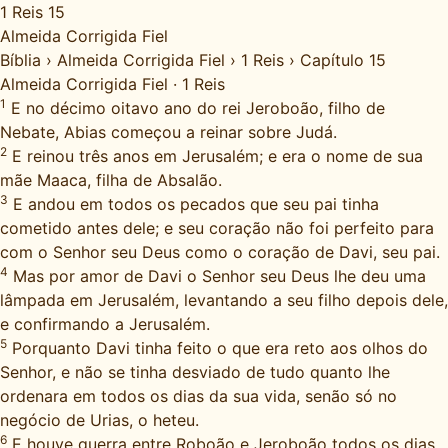
1 Reis 15
Almeida Corrigida Fiel
Bíblia
›
Almeida Corrigida Fiel
›
1 Reis
›
Capítulo 15
Almeida Corrigida Fiel
·
1 Reis
1
E no décimo oitavo ano do rei Jeroboão, filho de
Nebate, Abias começou a reinar sobre Judá.
2
E reinou três anos em Jerusalém; e era o nome de sua
mãe Maaca, filha de Absalão.
3
E andou em todos os pecados que seu pai tinha
cometido antes dele; e seu coração não foi perfeito para
com o Senhor seu Deus como o coração de Davi, seu pai.
4
Mas por amor de Davi o Senhor seu Deus lhe deu uma
lâmpada em Jerusalém, levantando a seu filho depois dele,
e confirmando a Jerusalém.
5
Porquanto Davi tinha feito o que era reto aos olhos do
Senhor, e não se tinha desviado de tudo quanto lhe
ordenara em todos os dias da sua vida, senão só no
negócio de Urias, o heteu.
6
E houve guerra entre Roboão e Jeroboão todos os dias