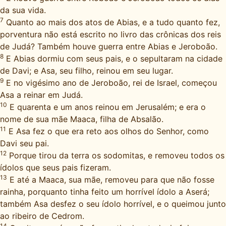
da sua vida.
7
Quanto ao mais dos atos de Abias, e a tudo quanto fez,
porventura não está escrito no livro das crônicas dos reis
de Judá? Também houve guerra entre Abias e Jeroboão.
8
E Abias dormiu com seus pais, e o sepultaram na cidade
de Davi; e Asa, seu filho, reinou em seu lugar.
9
E no vigésimo ano de Jeroboão, rei de Israel, começou
Asa a reinar em Judá.
10
E quarenta e um anos reinou em Jerusalém; e era o
nome de sua mãe Maaca, filha de Absalão.
11
E Asa fez o que era reto aos olhos do Senhor, como
Davi seu pai.
12
Porque tirou da terra os sodomitas, e removeu todos os
ídolos que seus pais fizeram.
13
E até a Maaca, sua mãe, removeu para que não fosse
rainha, porquanto tinha feito um horrível ídolo a Aserá;
também Asa desfez o seu ídolo horrível, e o queimou junto
ao ribeiro de Cedrom.
14