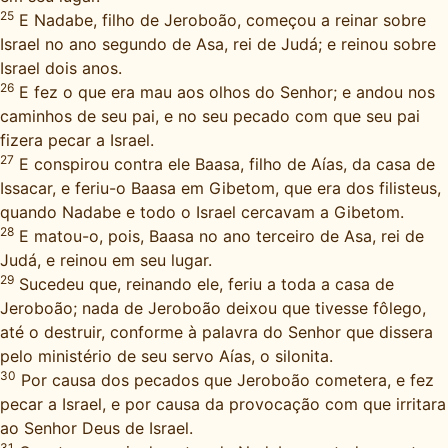
25
E Nadabe, filho de Jeroboão, começou a reinar sobre
Israel no ano segundo de Asa, rei de Judá; e reinou sobre
Israel dois anos.
26
E fez o que era mau aos olhos do Senhor; e andou nos
caminhos de seu pai, e no seu pecado com que seu pai
fizera pecar a Israel.
27
E conspirou contra ele Baasa, filho de Aías, da casa de
Issacar, e feriu-o Baasa em Gibetom, que era dos filisteus,
quando Nadabe e todo o Israel cercavam a Gibetom.
28
E matou-o, pois, Baasa no ano terceiro de Asa, rei de
Judá, e reinou em seu lugar.
29
Sucedeu que, reinando ele, feriu a toda a casa de
Jeroboão; nada de Jeroboão deixou que tivesse fôlego,
até o destruir, conforme à palavra do Senhor que dissera
pelo ministério de seu servo Aías, o silonita.
30
Por causa dos pecados que Jeroboão cometera, e fez
pecar a Israel, e por causa da provocação com que irritara
ao Senhor Deus de Israel.
31